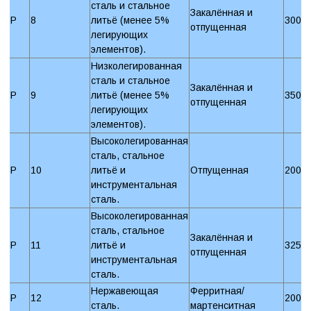
сталь и стальное
Закалённая и
P
8
литьё (менее 5%
300 
отпущенная
легирующих
элементов).
Низколегированная
сталь и стальное
Закалённая и
P
9
литьё (менее 5%
350 
отпущенная
легирующих
элементов).
Высоколегированная
сталь, стальное
P
10
литьё и
Отпущенная
200 
инструментальная
сталь.
Высоколегированная
сталь, стальное
Закалённая и
P
11
литьё и
325 
отпущенная
инструментальная
сталь.
Нержавеющая
Ферритная/
P
12
200 
сталь.
мартенситная