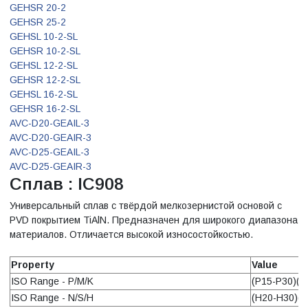
GEHSR 20-2
GEHSR 25-2
GEHSL 10-2-SL
GEHSR 10-2-SL
GEHSL 12-2-SL
GEHSR 12-2-SL
GEHSL 16-2-SL
GEHSR 16-2-SL
AVC-D20-GEAIL-3
AVC-D20-GEAIR-3
AVC-D25-GEAIL-3
AVC-D25-GEAIR-3
Сплав : IC908
Универсальный сплав с твёрдой мелкозернистой основой с
PVD покрытием TiAlN. Предназначен для широкого диапазона
материалов. Отличается высокой износостойкостью.
Property
Value
ISO Range - P/M/K
(P15-P30)(M
ISO Range - N/S/H
(H20-H30)(S