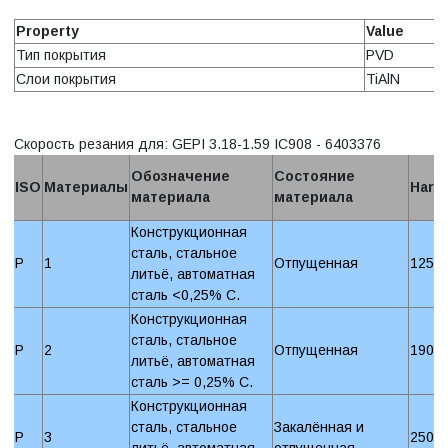
Property
Value
Тип покрытия
PVD
Слои покрытия
TiAlN
Скорость резания для: GEPI 3.18-1.59 IC908 - 6403376
Обозначение
Состояние
ISO
Материалы
Hard
материала
материала
Конструкционная
сталь, стальное
P
1
Отпущенная
125 
литьё, автоматная
сталь <0,25% C.
Конструкционная
сталь, стальное
P
2
Отпущенная
190 
литьё, автоматная
сталь >= 0,25% C.
Конструкционная
сталь, стальное
Закалённая и
P
3
250 
литьё, автоматная
отпущенная