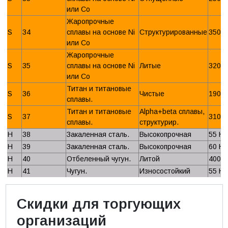
или Со
Жаропрочные
S
34
сплавы на основе Ni
Структурированные
350 
или Со
Жаропрочные
S
35
сплавы на основе Ni
Литые
320 
или Со
Титан и титановые
S
36
Чистые
190 
сплавы.
Титан и титановые
Alpha+beta сплавы,
S
37
310 
сплавы.
структурир.
H
38
Закаленная сталь.
Высокопрочная
55 H
H
39
Закаленная сталь.
Высокопрочная
60 H
H
40
Отбеленный чугун.
Литой
400 
H
41
Чугун.
Износостойкий
55 H
Скидки для торгующих
организаций