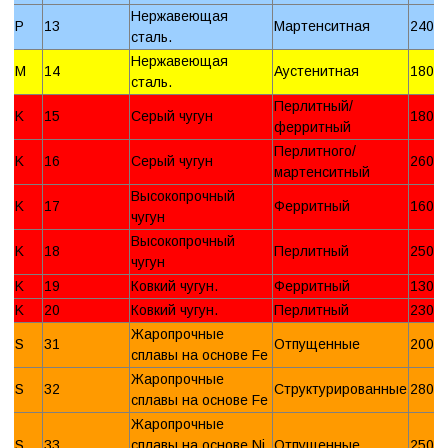
Нержавеющая
P
13
Мартенситная
240 
сталь.
Нержавеющая
M
14
Аустенитная
180 
сталь.
Перлитный/
K
15
Серый чугун
180 
ферритный
Перлитного/
K
16
Серый чугун
260 
мартенситный
Высокопрочный
K
17
Ферритный
160 
чугун
Высокопрочный
K
18
Перлитный
250 
чугун
K
19
Ковкий чугун.
Ферритный
130 
K
20
Ковкий чугун.
Перлитный
230 
Жаропрочные
S
31
Отпущенные
200 
сплавы на основе Fe
Жаропрочные
S
32
Структурированные
280 
сплавы на основе Fe
Жаропрочные
S
33
сплавы на основе Ni
Отпущенные
250 