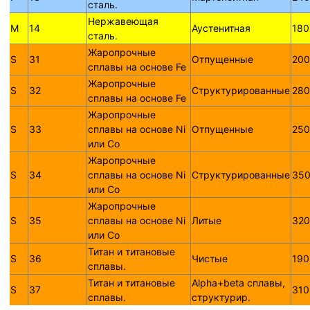
сталь.
Нержавеющая
M
14
Аустенитная
180
сталь.
Жаропрочные
S
31
Отпущенные
200
сплавы на основе Fe
Жаропрочные
S
32
Структурированные
280
сплавы на основе Fe
Жаропрочные
S
33
сплавы на основе Ni
Отпущенные
250
или Со
Жаропрочные
S
34
сплавы на основе Ni
Структурированные
350
или Со
Жаропрочные
S
35
сплавы на основе Ni
Литые
320
или Со
Титан и титановые
S
36
Чистые
190
сплавы.
Титан и титановые
Alpha+beta сплавы,
S
37
310
сплавы.
структурир.