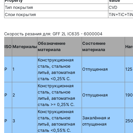
Property
Value
Тип покрытия
CVD
Слои покрытия
TiN+TiC+Ti
Скорость резания для: GFF 2L IC635 - 6000004
Обозначение
Состояние
ISO
Материалы
Har
материала
материала
Конструкционная
сталь, стальное
P
1
Отпущенная
125
литьё, автоматная
сталь <0,25% C.
Конструкционная
сталь, стальное
P
2
Отпущенная
190
литьё, автоматная
сталь >= 0,25% C.
Конструкционная
сталь, стальное
Закалённая и
P
3
250
литьё, автоматная
отпущенная
сталь <0,55% C.