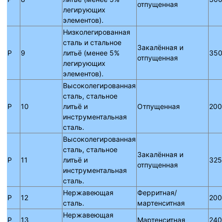
отпущенная
легирующих
элементов).
Низколегированная
сталь и стальное
Закалённая и
P
9
литьё (менее 5%
350
отпущенная
легирующих
элементов).
Высоколегированная
сталь, стальное
P
10
литьё и
Отпущенная
200
инструментальная
сталь.
Высоколегированная
сталь, стальное
Закалённая и
P
11
литьё и
325
отпущенная
инструментальная
сталь.
Нержавеющая
Ферритная/
P
12
200
сталь.
мартенситная
Нержавеющая
P
13
Мартенситная
240