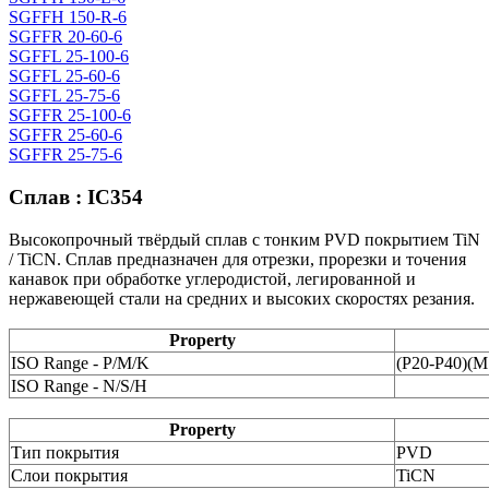
SGFFH 150-R-6
SGFFR 20-60-6
SGFFL 25-100-6
SGFFL 25-60-6
SGFFL 25-75-6
SGFFR 25-100-6
SGFFR 25-60-6
SGFFR 25-75-6
Сплав : IC354
Высокопрочный твёрдый сплав с тонким PVD покрытием TiN
/ TiCN. Сплав предназначен для отрезки, прорезки и точения
канавок при обработке углеродистой, легированной и
нержавеющей стали на средних и высоких скоростях резания.
Property
ISO Range - P/M/K
(P20-P40)(
ISO Range - N/S/H
Property
Тип покрытия
PVD
Слои покрытия
TiCN