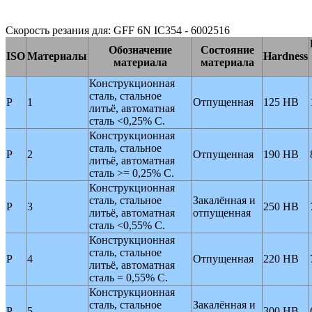
Скорость резания для: GFF 6N IC354 - 6002516
Обозначение
Состояние
ISO
Материалы
Hardness
материала
материала
Конструкционная
сталь, стальное
P
1
Отпущенная
125 HB
литьё, автоматная
сталь <0,25% C.
Конструкционная
сталь, стальное
P
2
Отпущенная
190 HB
литьё, автоматная
сталь >= 0,25% C.
Конструкционная
сталь, стальное
Закалённая и
P
3
250 HB
литьё, автоматная
отпущенная
сталь <0,55% C.
Конструкционная
сталь, стальное
P
4
Отпущенная
220 HB
литьё, автоматная
сталь = 0,55% C.
Конструкционная
сталь, стальное
Закалённая и
P
5
300 HB