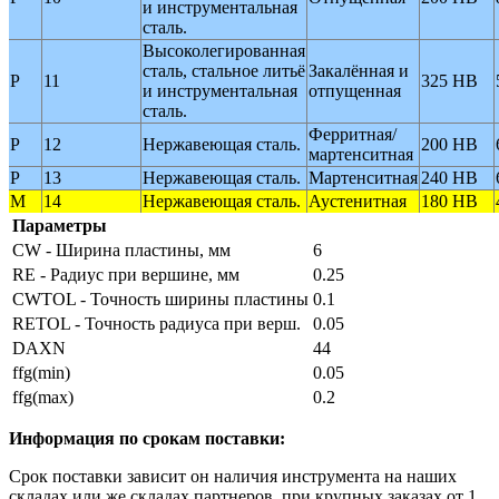
и инструментальная
сталь.
Высоколегированная
сталь, стальное литьё
Закалённая и
P
11
325 HB
и инструментальная
отпущенная
сталь.
Ферритная/
P
12
Нержавеющая сталь.
200 HB
мартенситная
P
13
Нержавеющая сталь.
Мартенситная
240 HB
M
14
Нержавеющая сталь.
Аустенитная
180 HB
Параметры
CW - Ширина пластины, мм
6
RE - Радиус при вершине, мм
0.25
CWTOL - Точность ширины пластины
0.1
RETOL - Точность радиуса при верш.
0.05
DAXN
44
ffg(min)
0.05
ffg(max)
0.2
Информация по срокам поставки:
Срок поставки зависит он наличия инструмента на наших
складах или же складах партнеров, при крупных заказах от 1