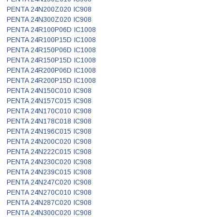
PENTA 24N200Z020 IC908
PENTA 24N300Z020 IC908
PENTA 24R100P06D IC1008
PENTA 24R100P15D IC1008
PENTA 24R150P06D IC1008
PENTA 24R150P15D IC1008
PENTA 24R200P06D IC1008
PENTA 24R200P15D IC1008
PENTA 24N150C010 IC908
PENTA 24N157C015 IC908
PENTA 24N170C010 IC908
PENTA 24N178C018 IC908
PENTA 24N196C015 IC908
PENTA 24N200C020 IC908
PENTA 24N222C015 IC908
PENTA 24N230C020 IC908
PENTA 24N239C015 IC908
PENTA 24N247C020 IC908
PENTA 24N270C010 IC908
PENTA 24N287C020 IC908
PENTA 24N300C020 IC908