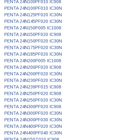
PENTA 24N100PF010 IC908
PENTA 24N100PF010 IC30N
PENTA 24N125PF020 IC30N
PENTA 24N145PF020 IC30N
PENTA 24N150P005 IC1008
PENTA 24N150PF020 IC908
PENTA 24N150PF020 IC30N
PENTA 24N175PF020 IC30N
PENTA 24N185PF020 IC30N
PENTA 24N200P005 IC1008
PENTA 24N200PF020 IC908
PENTA 24N200PF020 IC30N
PENTA 24N230PF020 IC30N
PENTA 24N239PF015 IC908
PENTA 24N250PF020 IC908
PENTA 24N250PF020 IC30N
PENTA 24N300PF020 IC908
PENTA 24N300PF020 IC30N
PENTA 24N300PF030 IC30N
PENTA 24N400PF020 IC30N
PENTA 24N400PF040 IC30N
PENTA 24N150Z010 IC908