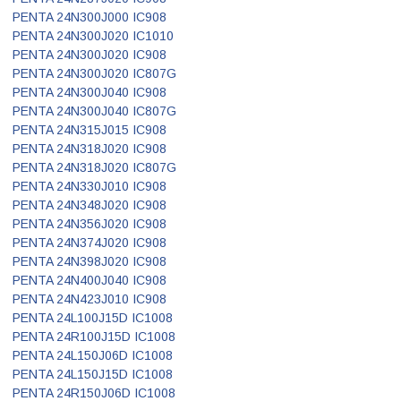
PENTA 24N300J000 IC908
PENTA 24N300J020 IC1010
PENTA 24N300J020 IC908
PENTA 24N300J020 IC807G
PENTA 24N300J040 IC908
PENTA 24N300J040 IC807G
PENTA 24N315J015 IC908
PENTA 24N318J020 IC908
PENTA 24N318J020 IC807G
PENTA 24N330J010 IC908
PENTA 24N348J020 IC908
PENTA 24N356J020 IC908
PENTA 24N374J020 IC908
PENTA 24N398J020 IC908
PENTA 24N400J040 IC908
PENTA 24N423J010 IC908
PENTA 24L100J15D IC1008
PENTA 24R100J15D IC1008
PENTA 24L150J06D IC1008
PENTA 24L150J15D IC1008
PENTA 24R150J06D IC1008