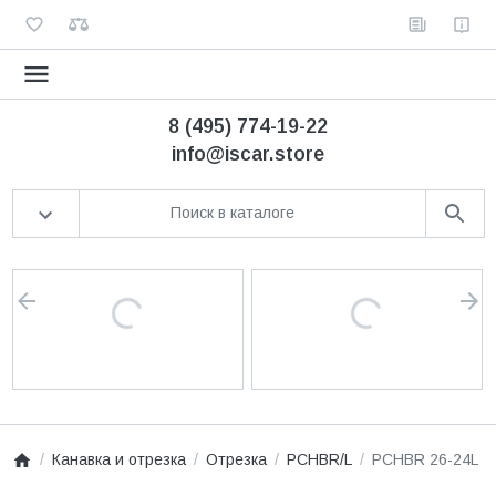
8 (495) 774-19-22
info@iscar.store
Канавка и отрезка
Отрезка
PCHBR/L
PCHBR 26-24L