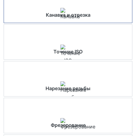
Канавка и отрезка
Точение ISO
Нарезание резьбы
Фрезерование