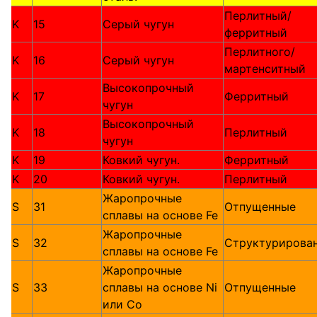
Перлитный/
K
15
Серый чугун
ферритный
Перлитного/
K
16
Серый чугун
мартенситный
Высокопрочный
K
17
Ферритный
чугун
Высокопрочный
K
18
Перлитный
чугун
K
19
Ковкий чугун.
Ферритный
K
20
Ковкий чугун.
Перлитный
Жаропрочные
S
31
Отпущенные
сплавы на основе Fe
Жаропрочные
S
32
Структурирова
сплавы на основе Fe
Жаропрочные
S
33
сплавы на основе Ni
Отпущенные
или Со