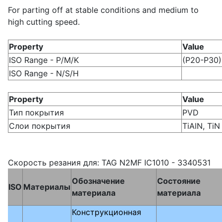
For parting off at stable conditions and medium to
high cutting speed.
Property
Value
ISO Range - P/M/K
(P20-P30
ISO Range - N/S/H
Property
Value
Тип покрытия
PVD
Слои покрытия
TiAlN, TiN
Скорость резания для: TAG N2MF IC1010 - 3340531
Обозначение
Состояние
ISO
Материалы
материала
материала
Конструкционная