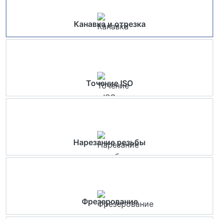
Канавка и отрезка
Точение ISO
Нарезание резьбы
Фрезерование