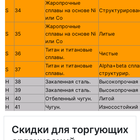
Жаропрочные
S
34
сплавы на основе Ni
Структурирова
или Со
Жаропрочные
S
35
сплавы на основе Ni
Литые
или Со
Титан и титановые
S
36
Чистые
сплавы.
Титан и титановые
Alpha+beta спла
S
37
сплавы.
структурир.
H
38
Закаленная сталь.
Высокопрочная
H
39
Закаленная сталь.
Высокопрочная
H
40
Отбеленный чугун.
Литой
H
41
Чугун.
Износостойкий
Скидки для торгующих