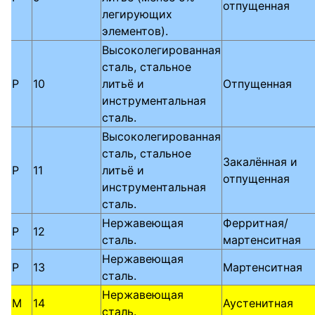
отпущенная
легирующих
элементов).
Высоколегированная
сталь, стальное
P
10
литьё и
Отпущенная
инструментальная
сталь.
Высоколегированная
сталь, стальное
Закалённая и
P
11
литьё и
отпущенная
инструментальная
сталь.
Нержавеющая
Ферритная/
P
12
сталь.
мартенситная
Нержавеющая
P
13
Мартенситная
сталь.
Нержавеющая
M
14
Аустенитная
сталь.