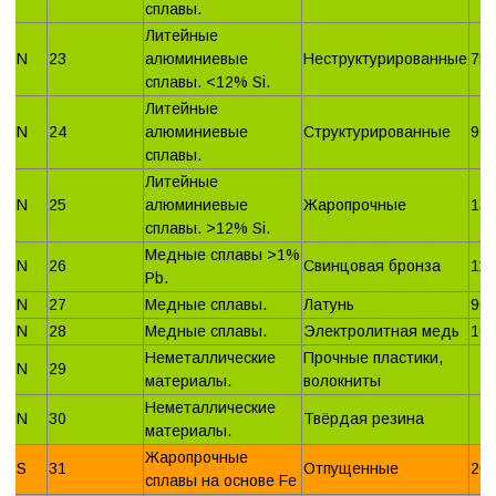
сплавы.
Литейные
N
23
алюминиевые
Неструктурированные
75
сплавы. <12% Si.
Литейные
N
24
алюминиевые
Структурированные
90
сплавы.
Литейные
N
25
алюминиевые
Жаропрочные
13
сплавы. >12% Si.
Медные сплавы >1%
N
26
Свинцовая бронза
110
Pb.
N
27
Медные сплавы.
Латунь
90
N
28
Медные сплавы.
Электролитная медь
10
Неметаллические
Прочные пластики,
N
29
материалы.
волокниты
Неметаллические
N
30
Твёрдая резина
материалы.
Жаропрочные
S
31
Отпущенные
20
сплавы на основе Fe