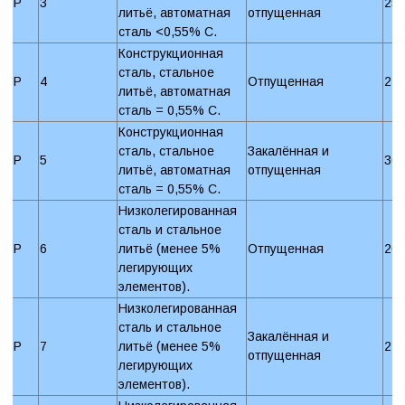
P
3
25
литьё, автоматная
отпущенная
сталь <0,55% C.
Конструкционная
сталь, стальное
P
4
Отпущенная
22
литьё, автоматная
сталь = 0,55% C.
Конструкционная
сталь, стальное
Закалённая и
P
5
30
литьё, автоматная
отпущенная
сталь = 0,55% C.
Низколегированная
сталь и стальное
P
6
литьё (менее 5%
Отпущенная
20
легирующих
элементов).
Низколегированная
сталь и стальное
Закалённая и
P
7
литьё (менее 5%
27
отпущенная
легирующих
элементов).