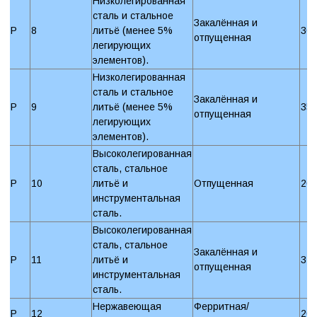
Низколегированная
сталь и стальное
Закалённая и
P
8
литьё (менее 5%
30
отпущенная
легирующих
элементов).
Низколегированная
сталь и стальное
Закалённая и
P
9
литьё (менее 5%
35
отпущенная
легирующих
элементов).
Высоколегированная
сталь, стальное
P
10
литьё и
Отпущенная
20
инструментальная
сталь.
Высоколегированная
сталь, стальное
Закалённая и
P
11
литьё и
32
отпущенная
инструментальная
сталь.
Нержавеющая
Ферритная/
P
12
20