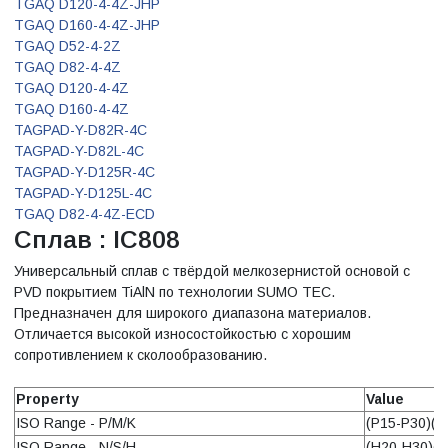
TGAQ D120-4-4Z-JHP
TGAQ D160-4-4Z-JHP
TGAQ D52-4-2Z
TGAQ D82-4-4Z
TGAQ D120-4-4Z
TGAQ D160-4-4Z
TAGPAD-Y-D82R-4C
TAGPAD-Y-D82L-4C
TAGPAD-Y-D125R-4C
TAGPAD-Y-D125L-4C
TGAQ D82-4-4Z-ECD
Сплав : IC808
Универсальный сплав с твёрдой мелкозернистой основой с
PVD покрытием TiAlN по технологии SUMO TEC.
Предназначен для широкого диапазона материалов.
Отличается высокой износостойкостью с хорошим
сопротивлением к сколообразованию.
Property
Value
ISO Range - P/M/K
(P15-P30)(M
ISO Range - N/S/H
(H20-H30)(S