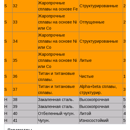
Жаропрочные
S
32
Структурированные
28
сплавы на основе Fe
Жаропрочные
S
33
сплавы на основе Ni
Отпущенные
25
или Со
Жаропрочные
S
34
сплавы на основе Ni
Структурированные
35
или Со
Жаропрочные
S
35
сплавы на основе Ni
Литые
32
или Со
Титан и титановые
S
36
Чистые
19
сплавы.
Титан и титановые
Alpha+beta сплавы,
S
37
31
сплавы.
структурир.
H
38
Закаленная сталь.
Высокопрочная
55
H
39
Закаленная сталь.
Высокопрочная
60
H
40
Отбеленный чугун.
Литой
40
H
41
Чугун.
Износостойкий
55
Параметры