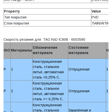
Property
Value
Тип покрытия
PVD
Слои покрытия
TiAlN/AlTiN
Скорость резания для: TAG N4J IC808 - 6003580
Обозначение
Состояние
ISO
Материалы
Ha
материала
материала
Конструкционная
сталь, стальное
P
1
Отпущенная
12
литьё, автоматная
сталь <0,25% C.
Конструкционная
сталь, стальное
P
2
Отпущенная
19
литьё, автоматная
сталь >= 0,25% C.
Конструкционная
сталь, стальное
Закалённая и