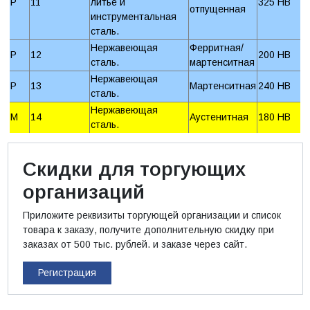
P
11
литьё и
325 HB
отпущенная
инструментальная
сталь.
Нержавеющая
Ферритная/
P
12
200 HB
сталь.
мартенситная
Нержавеющая
P
13
Мартенситная
240 HB
сталь.
Нержавеющая
M
14
Аустенитная
180 HB
сталь.
Скидки для торгующих
организаций
Приложите реквизиты торгующей организации и список
товара к заказу, получите дополнительную скидку при
заказах от 500 тыс. рублей. и заказе через сайт.
Регистрация