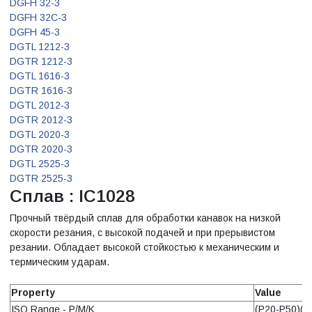
DGFH 32-3
DGFH 32C-3
DGFH 45-3
DGTL 1212-3
DGTR 1212-3
DGTL 1616-3
DGTR 1616-3
DGTL 2012-3
DGTR 2012-3
DGTL 2020-3
DGTR 2020-3
DGTL 2525-3
DGTR 2525-3
Сплав : IC1028
Прочный твёрдый сплав для обработки канавок на низкой
скорости резания, с высокой подачей и при прерывистом
резании. Обладает высокой стойкостью к механическим и
термическим ударам.
Property
Value
ISO Range - P/M/K
(P20-P50)(M