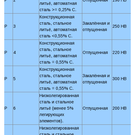
литьё, автоматная
сталь >= 0,25% C.
Конструкционная
сталь, стальное
Закалённая и
P
3
250 HB
литьё, автоматная
отпущенная
сталь <0,55% C.
Конструкционная
сталь, стальное
P
4
Отпущенная
220 HB
литьё, автоматная
сталь = 0,55% C.
Конструкционная
сталь, стальное
Закалённая и
P
5
300 HB
литьё, автоматная
отпущенная
сталь = 0,55% C.
Низколегированная
сталь и стальное
P
6
литьё (менее 5%
Отпущенная
200 HB
легирующих
элементов).
Низколегированная
сталь и стальное