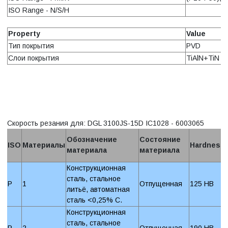
ISO Range - N/S/H
Property
Value
Тип покрытия
PVD
Слои покрытия
TiAlN+TiN
Скорость резания для: DGL 3100JS-15D IC1028 - 6003065
Обозначение
Состояние
ISO
Материалы
Hardness
материала
материала
Конструкционная
сталь, стальное
P
1
Отпущенная
125 HB
литьё, автоматная
сталь <0,25% C.
Конструкционная
сталь, стальное
P
2
Отпущенная
190 HB