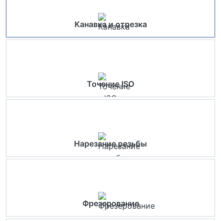
Канавка и отрезка
Точение ISO
Нарезание резьбы
Фрезерование