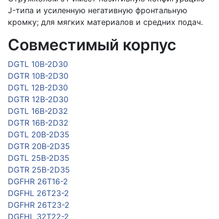
J-типа и усиленную негативную фронтальную
кромку; для мягких материалов и средних подач.
Совместимый корпус
DGTL 10B-2D30
DGTR 10B-2D30
DGTL 12B-2D30
DGTR 12B-2D30
DGTL 16B-2D32
DGTR 16B-2D32
DGTL 20B-2D35
DGTR 20B-2D35
DGTL 25B-2D35
DGTR 25B-2D35
DGFHR 26T16-2
DGFHL 26T23-2
DGFHR 26T23-2
DGFHL 32T22-2