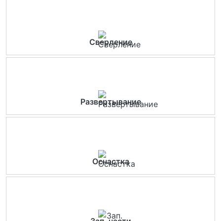
Сверление
Развертывание
Оснастка