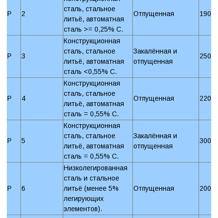
сталь, стальное
P
2
Отпущенная
190 
литьё, автоматная
сталь >= 0,25% C.
Конструкционная
сталь, стальное
Закалённая и
P
3
250 
литьё, автоматная
отпущенная
сталь <0,55% C.
Конструкционная
сталь, стальное
P
4
Отпущенная
220 
литьё, автоматная
сталь = 0,55% C.
Конструкционная
сталь, стальное
Закалённая и
P
5
300 
литьё, автоматная
отпущенная
сталь = 0,55% C.
Низколегированная
сталь и стальное
P
6
литьё (менее 5%
Отпущенная
200 
легирующих
элементов).