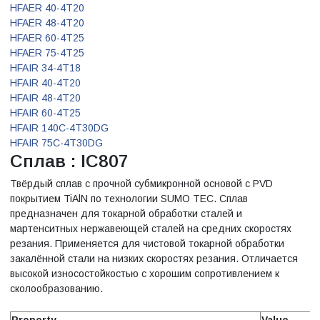
HFAER 40-4T20
HFAER 48-4T20
HFAER 60-4T25
HFAER 75-4T25
HFAIR 34-4T18
HFAIR 40-4T20
HFAIR 48-4T20
HFAIR 60-4T25
HFAIR 140C-4T30DG
HFAIR 75C-4T30DG
Сплав : IC807
Твёрдый сплав с прочной субмикронной основой с PVD
покрытием TiAlN по технологии SUMO TEC. Сплав
предназначен для токарной обработки сталей и
мартенситных нержавеющей сталей на средних скоростях
резания. Применяется для чистовой токарной обработки
закалённой стали на низких скоростях резания. Отличается
высокой износостойкостью с хорошим сопротивлением к
сколообразованию.
Property
Value