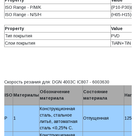
ISO Range - P/M/K
(P10-P30)(M
ISO Range - N/S/H
(H05-H15)(S
Property
Value
Тип покрытия
PVD
Слои покрытия
TiAlN+TiN
Скорость резания для: DGN 4003C IC807 - 6003630
Обозначение
Состояние
ISO
Материалы
Hard
материала
материала
Конструкционная
сталь, стальное
P
1
Отпущенная
125 
литьё, автоматная
сталь <0,25% C.
Конструкционная