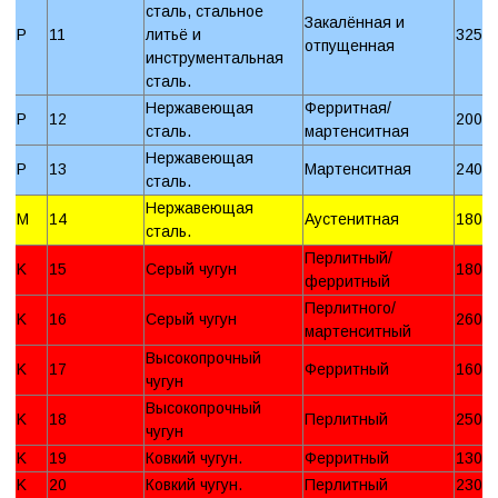
сталь, стальное
Закалённая и
P
11
литьё и
325 
отпущенная
инструментальная
сталь.
Нержавеющая
Ферритная/
P
12
200 
сталь.
мартенситная
Нержавеющая
P
13
Мартенситная
240 
сталь.
Нержавеющая
M
14
Аустенитная
180 
сталь.
Перлитный/
K
15
Серый чугун
180 
ферритный
Перлитного/
K
16
Серый чугун
260 
мартенситный
Высокопрочный
K
17
Ферритный
160 
чугун
Высокопрочный
K
18
Перлитный
250 
чугун
K
19
Ковкий чугун.
Ферритный
130 
K
20
Ковкий чугун.
Перлитный
230 