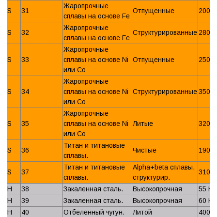
Жаропрочные
S
31
Отпущенные
200 
сплавы на основе Fe
Жаропрочные
S
32
Структурированные
280 
сплавы на основе Fe
Жаропрочные
S
33
сплавы на основе Ni
Отпущенные
250 
или Со
Жаропрочные
S
34
сплавы на основе Ni
Структурированные
350 
или Со
Жаропрочные
S
35
сплавы на основе Ni
Литые
320 
или Со
Титан и титановые
S
36
Чистые
190 
сплавы.
Титан и титановые
Alpha+beta сплавы,
S
37
310 
сплавы.
структурир.
H
38
Закаленная сталь.
Высокопрочная
55 H
H
39
Закаленная сталь.
Высокопрочная
60 H
H
40
Отбеленный чугун.
Литой
400 