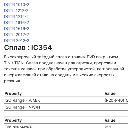
DGTR 1010-2
DGTL 1212-2
DGTR 1212-2
DGTL 1616-2
DGTR 1616-2
DGTL 2012-2
DGTR 2012-2
Сплав : IC354
Высокопрочный твёрдый сплав с тонким PVD покрытием
TiN / TiCN. Сплав предназначен для отрезки, прорезки и
точения канавок при обработке углеродистой, легированной
и нержавеющей стали на средних и высоких скоростях
резания.
Property
Value
ISO Range - P/M/K
(P20-P40)(
ISO Range - N/S/H
Property
Value
Тип покрытия
PVD