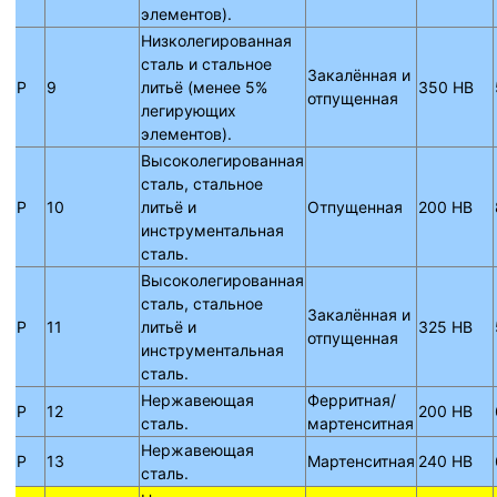
элементов).
Низколегированная
сталь и стальное
Закалённая и
P
9
литьё (менее 5%
350 HB
отпущенная
легирующих
элементов).
Высоколегированная
сталь, стальное
P
10
литьё и
Отпущенная
200 HB
инструментальная
сталь.
Высоколегированная
сталь, стальное
Закалённая и
P
11
литьё и
325 HB
отпущенная
инструментальная
сталь.
Нержавеющая
Ферритная/
P
12
200 HB
сталь.
мартенситная
Нержавеющая
P
13
Мартенситная
240 HB
сталь.