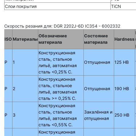
Слои покрытия
TiCN
Скорость резания для: DGR 2202J-6D IC354 - 6002332
Обозначение
Состояние
ISO
Материалы
Hardness
материала
материала
Конструкционная
сталь, стальное
P
1
Отпущенная
125 HB
литьё, автоматная
сталь <0,25% C.
Конструкционная
сталь, стальное
P
2
Отпущенная
190 HB
литьё, автоматная
сталь >= 0,25% C.
Конструкционная
сталь, стальное
Закалённая и
P
3
250 HB
литьё, автоматная
отпущенная
сталь <0,55% C.
Конструкционная