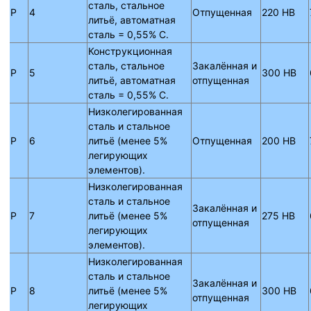
сталь, стальное
P
4
Отпущенная
220 HB
литьё, автоматная
сталь = 0,55% C.
Конструкционная
сталь, стальное
Закалённая и
P
5
300 HB
литьё, автоматная
отпущенная
сталь = 0,55% C.
Низколегированная
сталь и стальное
P
6
литьё (менее 5%
Отпущенная
200 HB
легирующих
элементов).
Низколегированная
сталь и стальное
Закалённая и
P
7
литьё (менее 5%
275 HB
отпущенная
легирующих
элементов).
Низколегированная
сталь и стальное
Закалённая и
P
8
литьё (менее 5%
300 HB
отпущенная
легирующих