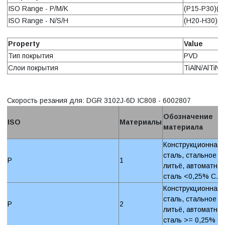
ISO Range - P/M/K
(P15-P30)(M
ISO Range - N/S/H
(H20-H30)(S
Property
Value
Тип покрытия
PVD
Слои покрытия
TiAlN/AlTiN
Скорость резания для: DGR 3102J-6D IC808 - 6002807
Обозначение
ISO
Материалы
материала
Конструкционная
сталь, стальное
P
1
литьё, автоматна
сталь <0,25% C.
Конструкционная
сталь, стальное
P
2
литьё, автоматна
сталь >= 0,25% C.