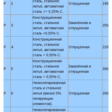
сталь, стальное
P
2
Отпущенная
190 
литьё, автоматная
сталь >= 0,25% C.
Конструкционная
сталь, стальное
Закалённая и
P
3
250 
литьё, автоматная
отпущенная
сталь <0,55% C.
Конструкционная
сталь, стальное
P
4
Отпущенная
220 
литьё, автоматная
сталь = 0,55% C.
Конструкционная
сталь, стальное
Закалённая и
P
5
300 
литьё, автоматная
отпущенная
сталь = 0,55% C.
Низколегированная
сталь и стальное
P
6
литьё (менее 5%
Отпущенная
200 
легирующих
элементов).
Низколегированная