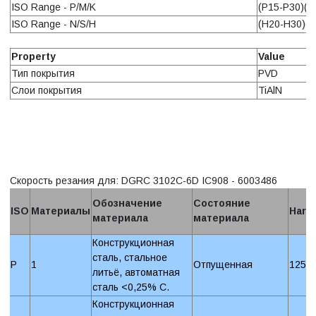
ISO Range - P/M/K
(P15-P30)(M
ISO Range - N/S/H
(H20-H30)(S
Property
Value
Тип покрытия
PVD
Слои покрытия
TiAlN
Скорость резания для: DGRC 3102C-6D IC908 - 6003486
Обозначение
Состояние
ISO
Материалы
Hard
материала
материала
Конструкционная
сталь, стальное
P
1
Отпущенная
125 
литьё, автоматная
сталь <0,25% C.
Конструкционная