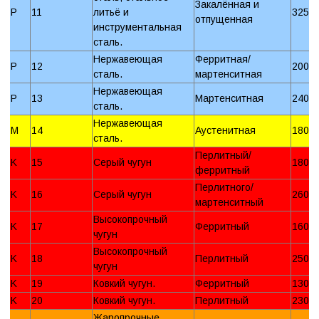
Закалённая и
P
11
литьё и
325 
отпущенная
инструментальная
сталь.
Нержавеющая
Ферритная/
P
12
200 
сталь.
мартенситная
Нержавеющая
P
13
Мартенситная
240 
сталь.
Нержавеющая
M
14
Аустенитная
180 
сталь.
Перлитный/
K
15
Серый чугун
180 
ферритный
Перлитного/
K
16
Серый чугун
260 
мартенситный
Высокопрочный
K
17
Ферритный
160 
чугун
Высокопрочный
K
18
Перлитный
250 
чугун
K
19
Ковкий чугун.
Ферритный
130 
K
20
Ковкий чугун.
Перлитный
230 
Жаропрочные