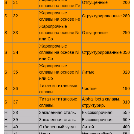
S
31
Отпущенные
200 
сплавы на основе Fe
Жаропрочные
S
32
Структурированные
280 
сплавы на основе Fe
Жаропрочные
S
33
сплавы на основе Ni
Отпущенные
250 
или Со
Жаропрочные
S
34
сплавы на основе Ni
Структурированные
350 
или Со
Жаропрочные
S
35
сплавы на основе Ni
Литые
320 
или Со
Титан и титановые
S
36
Чистые
190 
сплавы.
Титан и титановые
Alpha+beta сплавы,
S
37
310 
сплавы.
структурир.
H
38
Закаленная сталь.
Высокопрочная
55 H
H
39
Закаленная сталь.
Высокопрочная
60 H
H
40
Отбеленный чугун.
Литой
400 
H
41
Чугун.
Износостойкий
55 H