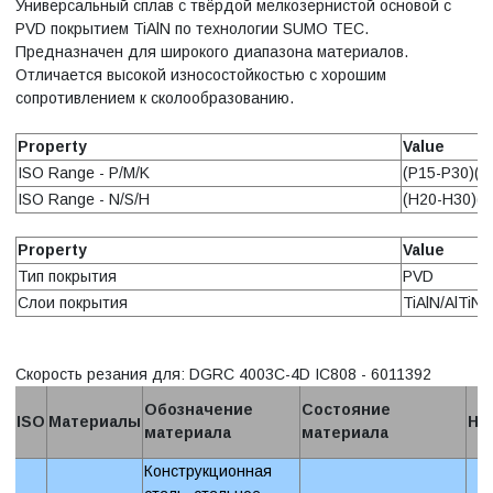
Универсальный сплав с твёрдой мелкозернистой основой с
PVD покрытием TiAlN по технологии SUMO TEC.
Предназначен для широкого диапазона материалов.
Отличается высокой износостойкостью с хорошим
сопротивлением к сколообразованию.
Property
Value
ISO Range - P/M/K
(P15-P30)(M
ISO Range - N/S/H
(H20-H30)(S
Property
Value
Тип покрытия
PVD
Слои покрытия
TiAlN/AlTiN
Скорость резания для: DGRC 4003C-4D IC808 - 6011392
Обозначение
Состояние
ISO
Материалы
Ha
материала
материала
Конструкционная