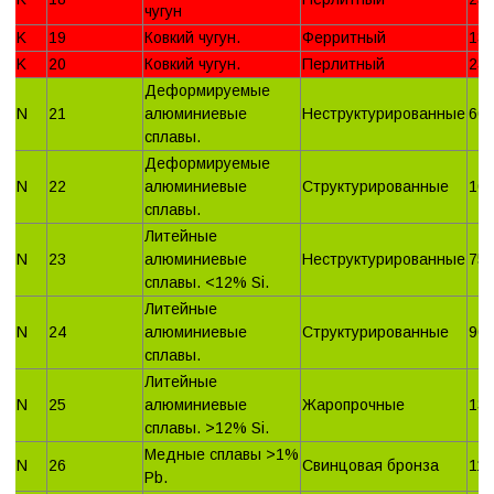
чугун
K
19
Ковкий чугун.
Ферритный
13
K
20
Ковкий чугун.
Перлитный
23
Деформируемые
N
21
алюминиевые
Неструктурированные
60
сплавы.
Деформируемые
N
22
алюминиевые
Структурированные
10
сплавы.
Литейные
N
23
алюминиевые
Неструктурированные
75
сплавы. <12% Si.
Литейные
N
24
алюминиевые
Структурированные
90
сплавы.
Литейные
N
25
алюминиевые
Жаропрочные
13
сплавы. >12% Si.
Медные сплавы >1%
N
26
Свинцовая бронза
110
Pb.