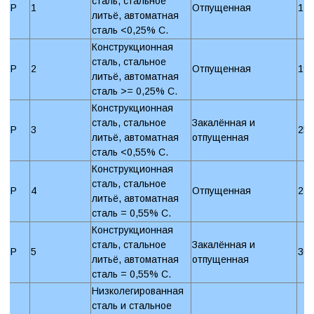
сталь, стальное
P
1
Отпущенная
12
литьё, автоматная
сталь <0,25% C.
Конструкционная
сталь, стальное
P
2
Отпущенная
19
литьё, автоматная
сталь >= 0,25% C.
Конструкционная
сталь, стальное
Закалённая и
P
3
25
литьё, автоматная
отпущенная
сталь <0,55% C.
Конструкционная
сталь, стальное
P
4
Отпущенная
22
литьё, автоматная
сталь = 0,55% C.
Конструкционная
сталь, стальное
Закалённая и
P
5
30
литьё, автоматная
отпущенная
сталь = 0,55% C.
Низколегированная
сталь и стальное