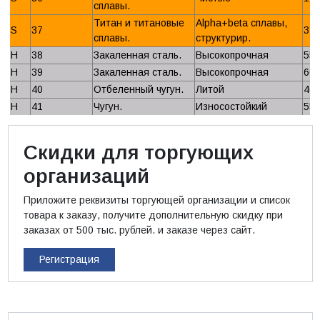
сплавы.
Титан и титановые
Alpha+beta сплавы,
S
37
31
сплавы.
структурир.
H
38
Закаленная сталь.
Высокопрочная
55
H
39
Закаленная сталь.
Высокопрочная
60
H
40
Отбеленный чугун.
Литой
40
H
41
Чугун.
Износостойкий
55
Скидки для торгующих
организаций
Приложите реквизиты торгующей организации и список
товара к заказу, получите дополнительную скидку при
заказах от 500 тыс. рублей. и заказе через сайт.
Регистрация