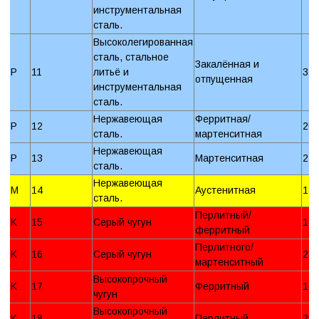
инструментальная
сталь.
Высоколегированная
сталь, стальное
Закалённая и
P
11
литьё и
32
отпущенная
инструментальная
сталь.
Нержавеющая
Ферритная/
P
12
20
сталь.
мартенситная
Нержавеющая
P
13
Мартенситная
24
сталь.
Нержавеющая
M
14
Аустенитная
18
сталь.
Перлитный/
K
15
Серый чугун
18
ферритный
Перлитного/
K
16
Серый чугун
26
мартенситный
Высокопрочный
K
17
Ферритный
16
чугун
Высокопрочный
K
18
Перлитный
25