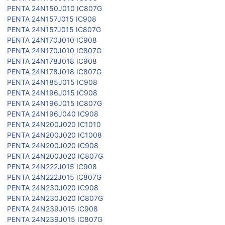
PENTA 24N150J010 IC807G
PENTA 24N157J015 IC908
PENTA 24N157J015 IC807G
PENTA 24N170J010 IC908
PENTA 24N170J010 IC807G
PENTA 24N178J018 IC908
PENTA 24N178J018 IC807G
PENTA 24N185J015 IC908
PENTA 24N196J015 IC908
PENTA 24N196J015 IC807G
PENTA 24N196J040 IC908
PENTA 24N200J020 IC1010
PENTA 24N200J020 IC1008
PENTA 24N200J020 IC908
PENTA 24N200J020 IC807G
PENTA 24N222J015 IC908
PENTA 24N222J015 IC807G
PENTA 24N230J020 IC908
PENTA 24N230J020 IC807G
PENTA 24N239J015 IC908
PENTA 24N239J015 IC807G