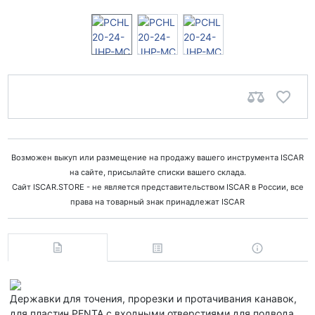
Возможен выкуп или размещение на продажу вашего инструмента ISCAR
на сайте, присылайте списки вашего склада.
Сайт ISCAR.STORE - не является представительством ISCAR в России, все
права на товарный знак принадлежат ISCAR
Державки для точения, прорезки и протачивания канавок,
для пластин PENTA с входными отверстиями для подвода