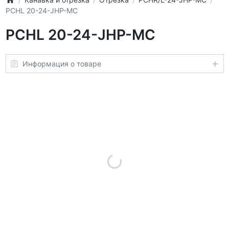
PCHL 20-24-JHP-MC
PCHL 20-24-JHP-MC
Информация о товаре