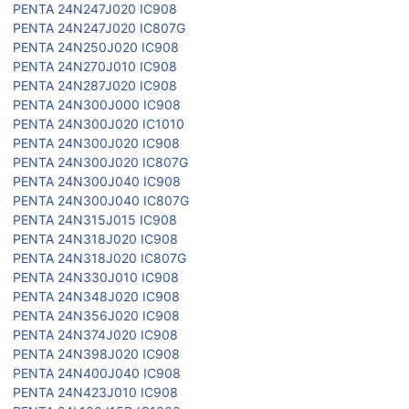
PENTA 24N247J020 IC908
PENTA 24N247J020 IC807G
PENTA 24N250J020 IC908
PENTA 24N270J010 IC908
PENTA 24N287J020 IC908
PENTA 24N300J000 IC908
PENTA 24N300J020 IC1010
PENTA 24N300J020 IC908
PENTA 24N300J020 IC807G
PENTA 24N300J040 IC908
PENTA 24N300J040 IC807G
PENTA 24N315J015 IC908
PENTA 24N318J020 IC908
PENTA 24N318J020 IC807G
PENTA 24N330J010 IC908
PENTA 24N348J020 IC908
PENTA 24N356J020 IC908
PENTA 24N374J020 IC908
PENTA 24N398J020 IC908
PENTA 24N400J040 IC908
PENTA 24N423J010 IC908