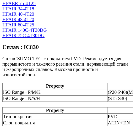
HFAER 75-4T25
HFAIR 34-4T18
HFAIR 40-4T20
HFAIR 48-4T20
HFAIR 60-4T25
HFAIR 140C-4T30DG
HFAIR 75C-4T30DG
Сплав : IC830
Сплав 'SUMO TEC' с покрытием PVD. Рекомендуется для
прерывистого и тяжелого резания стали, нержавеющей стали
и жаропрочных сплавов. Высокая прочность и
износостойкость.
Property
ISO Range - P/M/K
(P20-P40)(
ISO Range - N/S/H
(S15-S30)
Property
Тип покрытия
PVD
Слои покрытия
AlTiN+TiN