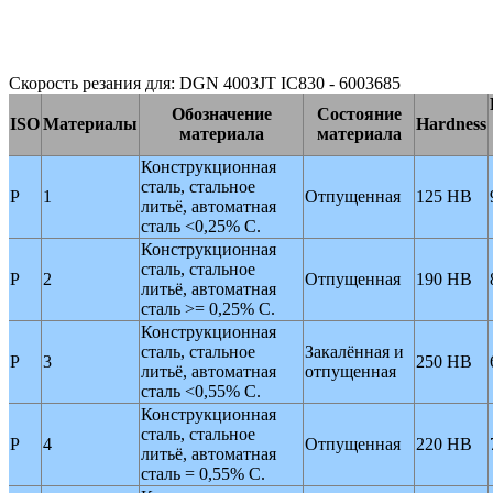
Скорость резания для: DGN 4003JT IC830 - 6003685
Обозначение
Состояние
ISO
Материалы
Hardness
материала
материала
Конструкционная
сталь, стальное
P
1
Отпущенная
125 HB
литьё, автоматная
сталь <0,25% C.
Конструкционная
сталь, стальное
P
2
Отпущенная
190 HB
литьё, автоматная
сталь >= 0,25% C.
Конструкционная
сталь, стальное
Закалённая и
P
3
250 HB
литьё, автоматная
отпущенная
сталь <0,55% C.
Конструкционная
сталь, стальное
P
4
Отпущенная
220 HB
литьё, автоматная
сталь = 0,55% C.